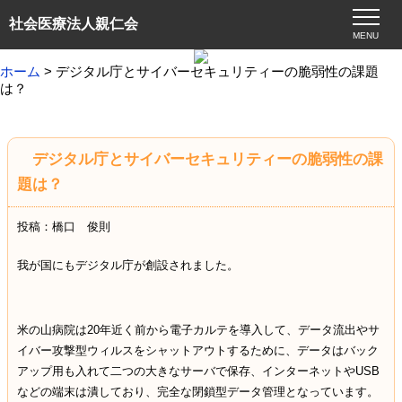
社会医療法人親仁会
MENU
ホーム
> デジタル庁とサイバーセキュリティーの脆弱性の課題
は？
デジタル庁とサイバーセキュリティーの脆弱性の課
題は？
投稿：橋口 俊則
我が国にもデジタル庁が創設されました。
米の山病院は
20
年近く前から電子カルテを導入して、データ流出やサ
イバー攻撃型ウィルスをシャットアウトするために、データはバック
アップ用も入れて二つの大きなサーバで保存、インターネットや
USB
などの端末は潰しており、完全な閉鎖型データ管理となっています。